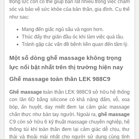
trọng lực còn có thể giúp bạn rất nhiều trong việc chăm
sóc và bảo vệ sức khỏe của bản thân, gia đình.
Cụ thể
như sau:
Mang đến giấc ngủ sâu và ngon hơn.
Thúc đẩy thư giãn đầu óc khi làm việc quá lâu.
Tránh gặp các vấn đề bệnh liên quan đến tâm lý.
Một số dòng ghế massage không trọng
lực nổi bật nhất trên thị trường hiện nay
Ghế massage toàn thân LEK 988C9
Ghế massage
toàn thân LEK 988C9 sở hữu hệ thống
con lăn 6D bằng silicone có khả năng đấm, vỗ, xoa
bóp, ấn huyệt, day miết đem lại cảm giác massage
chân thực như bàn tay người. Ngoài ra,
ghế massage
C9 còn sở hữu 6 kỹ thuật massage chuyên nghiệp, hệ
thống túi khí toàn thân đem lại cảm giác dễ chịu, thư
thái và thoải mái nhất cho người sử dụng cùng tính