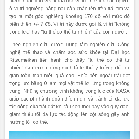
niệm thuộc lĩnh vực khoa học vũ trụ. Cơ thể con người
ở vị trí nghiêng nâng hai bàn chân lên trên trái tim và
tạo ra một góc nghiêng khoảng 170 độ với mức độ
biến thiên +/- 7 độ. Vị trí này được gọi là vị trí “không
trọng lực” hay "tư thế cơ thể tự nhiên" của con người.
Theo nghiên cứu được Trung tâm nghiên cứu Công
nghệ thể thao và chăm sóc sức khỏe tại Đại học
Ritsumeikan tiến hành cho thấy, “tư thế cơ thể tự
nhiên” đã được chứng minh là tư thế lý tưởng để thư
giãn toàn thân hiệu quả cao. Phía bên ngoài trái đất
trọng lực bằng 0 làm mọi vật thể lơ lửng trong không
trung. Những chương trình không trọng lực của NASA
giúp các phi hành đoàn thích nghi và tránh tối đa lực
tác động của trái đất khi tàu con thoi bay vào quỹ đạo,
giảm thiểu tối đa lực tác động lên cột sống gây ảnh
hưởng tới cơ thể.