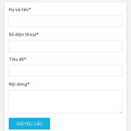
Họ và tên
*
Số điện thoại
*
Tiêu đề
*
Nội dung
*
GỬI YÊU CẦU