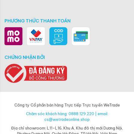
PHƯƠNG THỨC THANH TOÁN
CHỨNG NHẬN BỞI
Công ty Cổ phần bán hàng Trực tiếp Trực tuyến WeTrade
Chăm sóc khách hàng: 0888.129.220 | email:
cs@wetradeonline.shop
Địa chỉ showroom: L11-L16, Khu A, Khu đô thị mới Dương Nội,
Phường Dương Nội, Quận Hà Đông, TP Hà Nội, Việt Nam