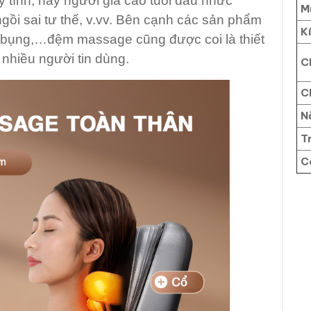
 tính, hay người già cao tuổi đau nhức
M
ngồi sai tư thế, v.vv. Bên cạnh các sản phẩm
K
 bụng,…đệm massage cũng được coi là thiết
nhiều người tin dùng.
C
C
N
T
C