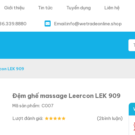
Giới thiệu
Tin tức
Tuyển dụng
Liên hệ
36.339.8880
Email:
info@wetradeonline.shop
con LEK 909
Đệm ghế massage Leercon LEK 909
Mã sản phẩm:
C007
Lượt đánh giá:
(
2
bình luận)