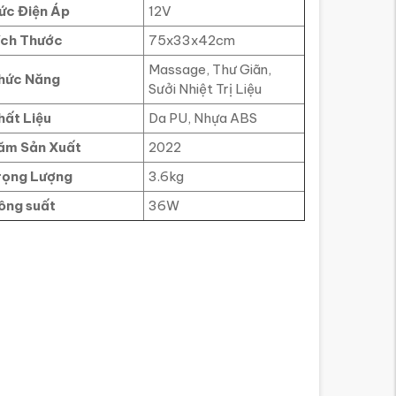
ức Điện Áp
12V
ích Thước
75x33x42cm
Massage, Thư Giãn,
hức Năng
Sưởi Nhiệt Trị Liệu
hất Liệu
Da PU, Nhựa ABS
ăm Sản Xuất
2022
rọng Lượng
3.6kg
ông suất
36W